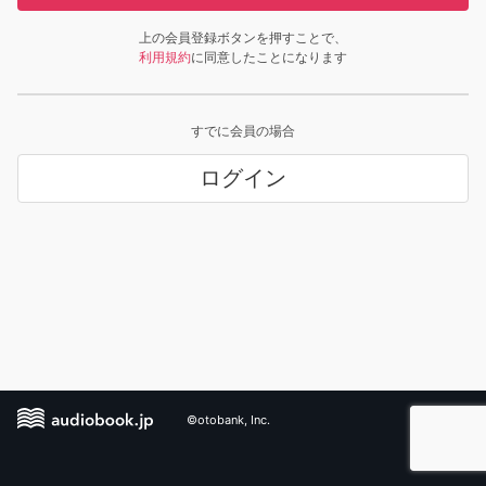
上の会員登録ボタンを押すことで、
利用規約
に同意したことになります
すでに会員の場合
ログイン
©otobank, Inc.