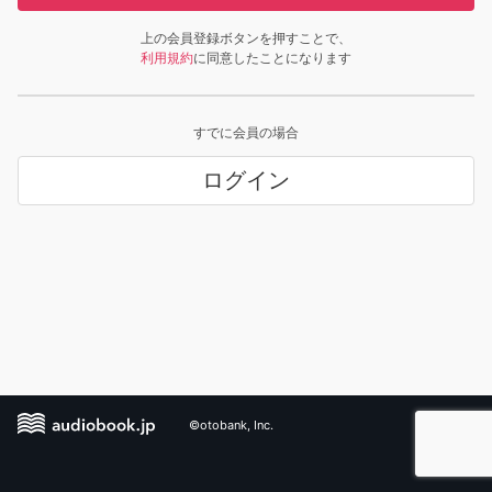
上の会員登録ボタンを押すことで、
利用規約
に同意したことになります
すでに会員の場合
ログイン
©otobank, Inc.