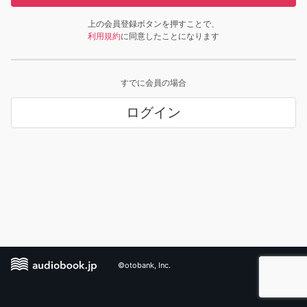
上の会員登録ボタンを押すことで、
利用規約
に同意したことになります
すでに会員の場合
ログイン
©otobank, Inc.