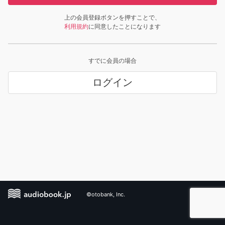
上の会員登録ボタンを押すことで、
利用規約
に同意したことになります
すでに会員の場合
ログイン
©otobank, Inc.