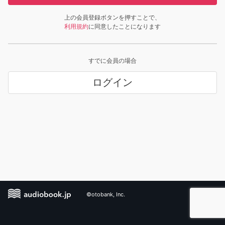
上の会員登録ボタンを押すことで、
利用規約
に同意したことになります
すでに会員の場合
ログイン
©otobank, Inc.