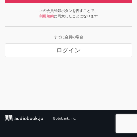
上の会員登録ボタンを押すことで、
利用規約
に同意したことになります
すでに会員の場合
ログイン
©otobank, Inc.