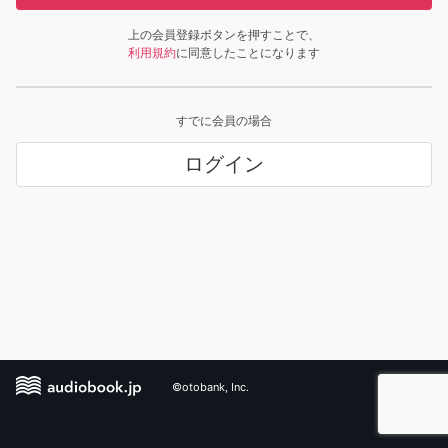
上の会員登録ボタンを押すことで、
利用規約
に同意したことになります
すでに会員の場合
ログイン
©otobank, Inc.