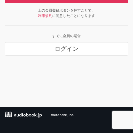
上の会員登録ボタンを押すことで、
利用規約
に同意したことになります
すでに会員の場合
ログイン
©otobank, Inc.