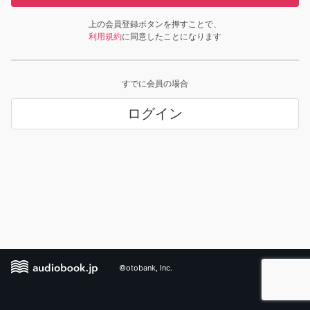
上の会員登録ボタンを押すことで、
利用規約
に同意したことになります
すでに会員の場合
ログイン
©otobank, Inc.