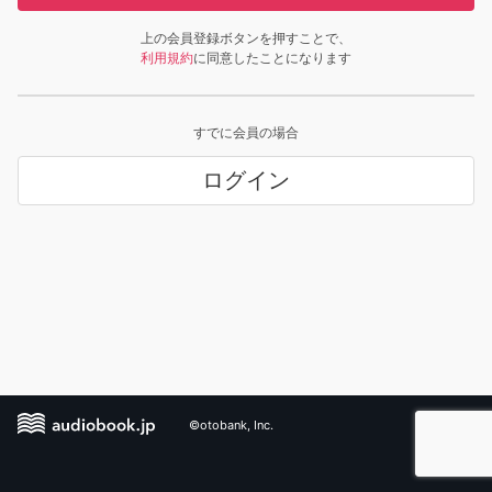
上の会員登録ボタンを押すことで、
利用規約
に同意したことになります
すでに会員の場合
ログイン
©otobank, Inc.