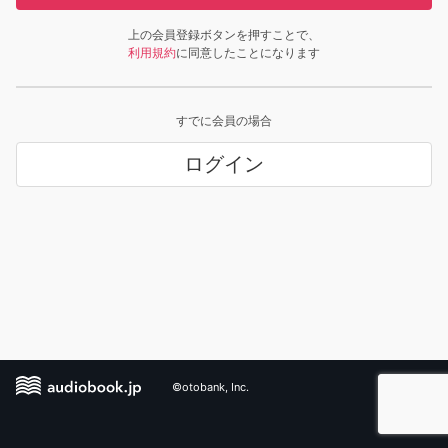
上の会員登録ボタンを押すことで、
利用規約
に同意したことになります
すでに会員の場合
ログイン
©otobank, Inc.