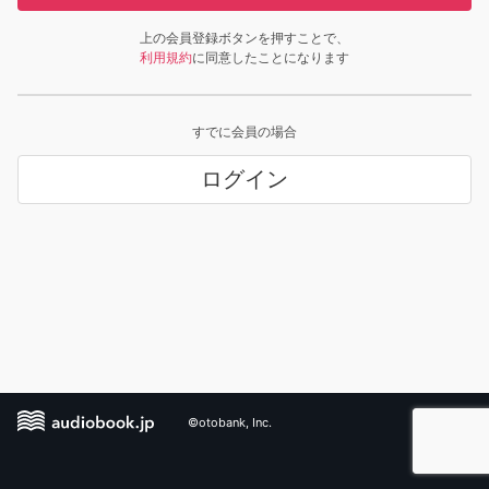
上の会員登録ボタンを押すことで、
利用規約
に同意したことになります
すでに会員の場合
ログイン
©otobank, Inc.