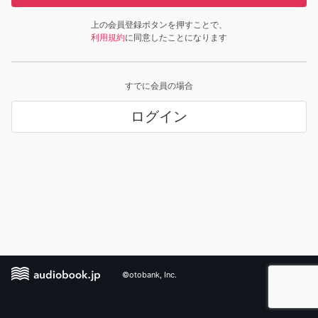
上の会員登録ボタンを押すことで、
利用規約
に同意したことになります
すでに会員の場合
ログイン
©otobank, Inc.