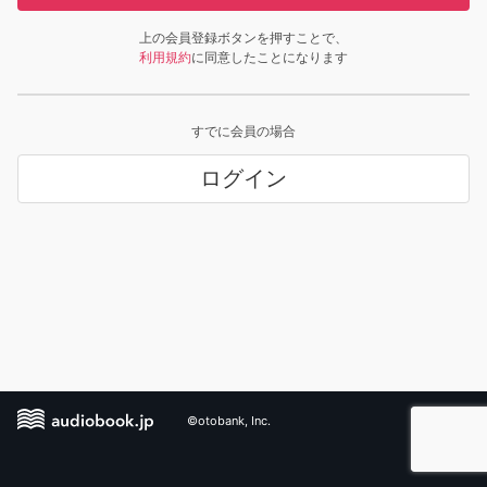
上の会員登録ボタンを押すことで、
利用規約
に同意したことになります
すでに会員の場合
ログイン
©otobank, Inc.