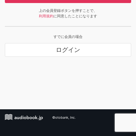
上の会員登録ボタンを押すことで、
利用規約
に同意したことになります
すでに会員の場合
ログイン
©otobank, Inc.