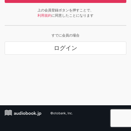
上の会員登録ボタンを押すことで、
利用規約
に同意したことになります
すでに会員の場合
ログイン
©otobank, Inc.