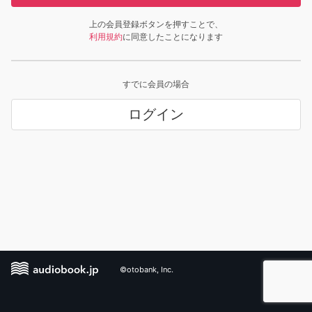
上の会員登録ボタンを押すことで、
利用規約
に同意したことになります
すでに会員の場合
ログイン
©otobank, Inc.