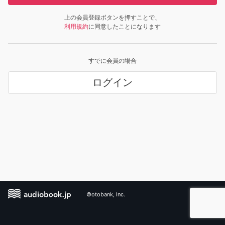
上の会員登録ボタンを押すことで、
利用規約
に同意したことになります
すでに会員の場合
ログイン
©otobank, Inc.