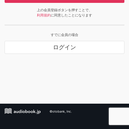
上の会員登録ボタンを押すことで、
利用規約
に同意したことになります
すでに会員の場合
ログイン
©otobank, Inc.