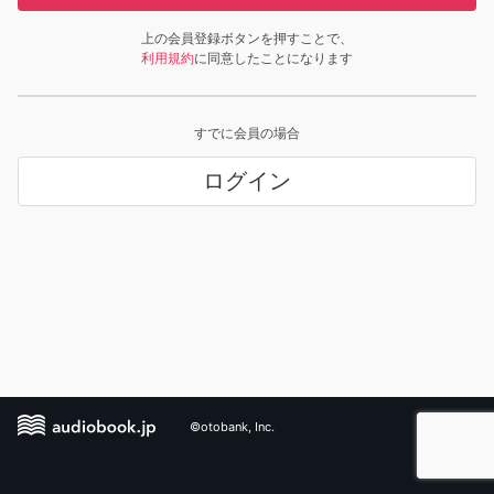
上の会員登録ボタンを押すことで、
利用規約
に同意したことになります
すでに会員の場合
ログイン
©otobank, Inc.