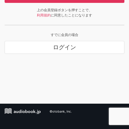
上の会員登録ボタンを押すことで、
利用規約
に同意したことになります
すでに会員の場合
ログイン
©otobank, Inc.