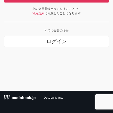
上の会員登録ボタンを押すことで、
利用規約
に同意したことになります
すでに会員の場合
ログイン
©otobank, Inc.