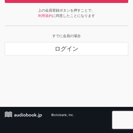
上の会員登録ボタンを押すことで、
利用規約
に同意したことになります
すでに会員の場合
ログイン
©otobank, Inc.