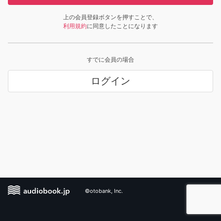
上の会員登録ボタンを押すことで、
利用規約
に同意したことになります
すでに会員の場合
ログイン
©otobank, Inc.