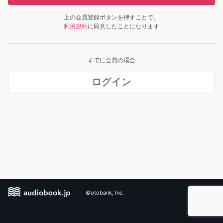
上の会員登録ボタンを押すことで、
利用規約
に同意したことになります
すでに会員の場合
ログイン
©otobank, Inc.