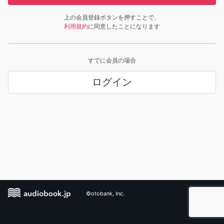
上の会員登録ボタンを押すことで、
利用規約
に同意したことになります
すでに会員の場合
ログイン
©otobank, Inc.