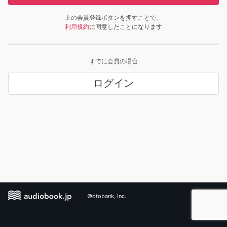
上の会員登録ボタンを押すことで、
利用規約
に同意したことになります
すでに会員の場合
ログイン
©otobank, Inc.