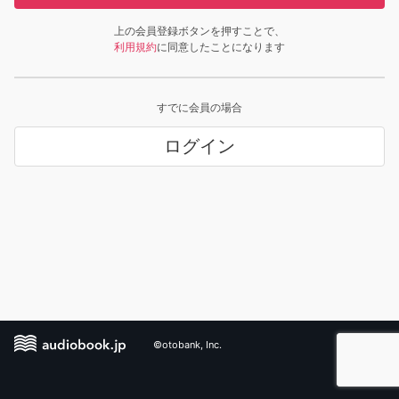
上の会員登録ボタンを押すことで、
利用規約
に同意したことになります
すでに会員の場合
ログイン
©otobank, Inc.