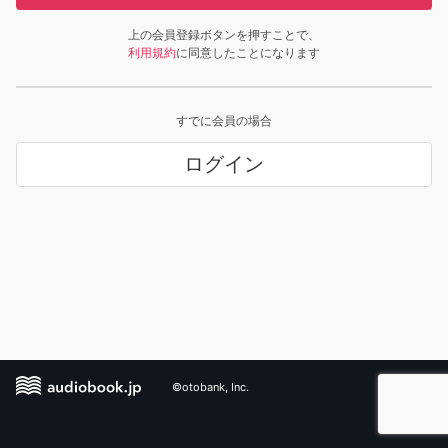
上の会員登録ボタンを押すことで、
利用規約
に同意したことになります
すでに会員の場合
ログイン
©otobank, Inc.