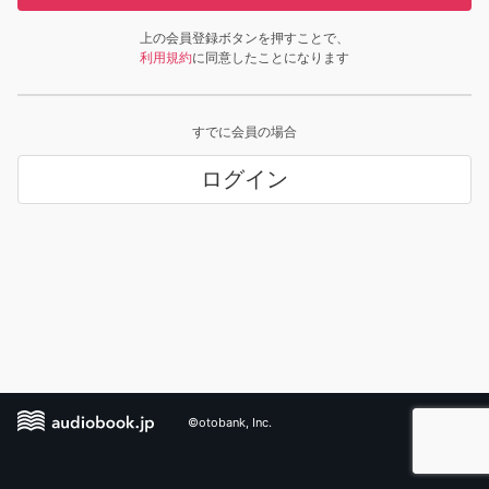
上の会員登録ボタンを押すことで、
利用規約
に同意したことになります
すでに会員の場合
ログイン
©otobank, Inc.