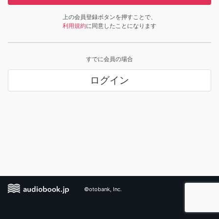
上の会員登録ボタンを押すことで、
利用規約
に同意したことになります
すでに会員の場合
ログイン
©otobank, Inc.