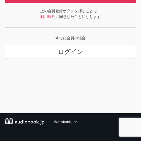
上の会員登録ボタンを押すことで、
利用規約
に同意したことになります
すでに会員の場合
ログイン
©otobank, Inc.