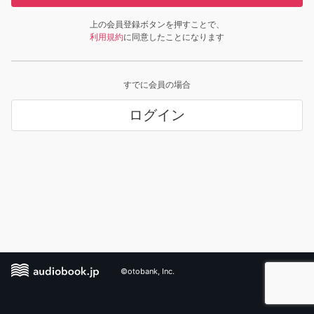
上の会員登録ボタンを押すことで、
利用規約
に同意したことになります
すでに会員の場合
ログイン
©otobank, Inc.