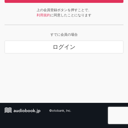
上の会員登録ボタンを押すことで、
利用規約
に同意したことになります
すでに会員の場合
ログイン
©otobank, Inc.