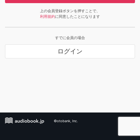
上の会員登録ボタンを押すことで、
利用規約
に同意したことになります
すでに会員の場合
ログイン
©otobank, Inc.