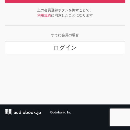
上の会員登録ボタンを押すことで、
利用規約
に同意したことになります
すでに会員の場合
ログイン
©otobank, Inc.