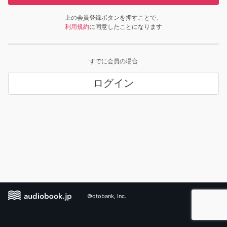
上の会員登録ボタンを押すことで、
利用規約
に同意したことになります
すでに会員の場合
ログイン
©otobank, Inc.