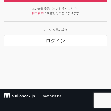
上の会員登録ボタンを押すことで、
利用規約
に同意したことになります
すでに会員の場合
ログイン
©otobank, Inc.