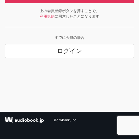
上の会員登録ボタンを押すことで、
利用規約
に同意したことになります
すでに会員の場合
ログイン
©otobank, Inc.