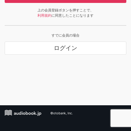
上の会員登録ボタンを押すことで、
利用規約
に同意したことになります
すでに会員の場合
ログイン
©otobank, Inc.