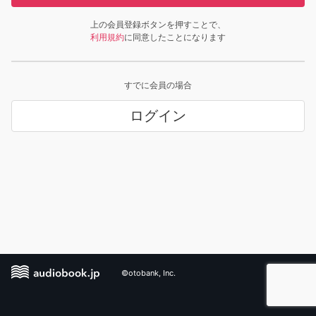
上の会員登録ボタンを押すことで、
利用規約
に同意したことになります
すでに会員の場合
ログイン
©otobank, Inc.