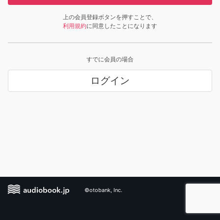
上の会員登録ボタンを押すことで、
利用規約
に同意したことになります
すでに会員の場合
ログイン
©otobank, Inc.