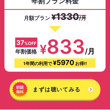
年割プラン料金
1330
¥
月額プラン
/月
833
37
%OFF
¥
/月
年割価格
5970
¥
1年間の利用で
お得!!
まずは聴いてみる