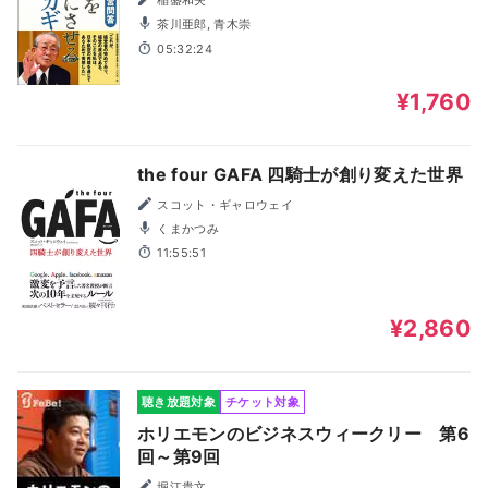
稲盛和夫
茶川亜郎, 青木崇
05:32:24
¥1,760
the four GAFA 四騎士が創り変えた世界
スコット・ギャロウェイ
くまかつみ
11:55:51
¥2,860
聴き放題対象
チケット対象
ホリエモンのビジネスウィークリー 第6
回～第9回
堀江貴文