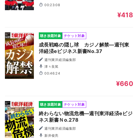
00:23:08
¥418
聴き放題対象
チケット対象
成長戦略の隠し球 カジノ解禁―週刊東
洋経済eビジネス新書No.37
週刊東洋経済編集部
津々良篤
00:46:24
¥660
聴き放題対象
チケット対象
終わらない物流危機―週刊東洋経済eビジ
ネス新書Ｎo.278
週刊東洋経済編集部
新井俊亮