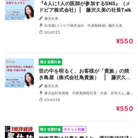
『4人に1人の医師が参加するSNS』（メ
ドピア株式会社）| 藤沢久美の社長Talk
藤沢久美
石見陽(メドピア株式会社 代表取締役), 藤沢久美
00:40:22
¥550
聴き放題対象
世の中を明るく、お客様が「貴族」の焼
き鳥屋（株式会社鳥貴族） | 藤沢久美
の社長Talk
藤沢久美
株式会社鳥貴族 代表取締役社長 大倉 忠司さん, 藤
沢久美
00:40:28
¥550
聴き放題対象
チケット対象