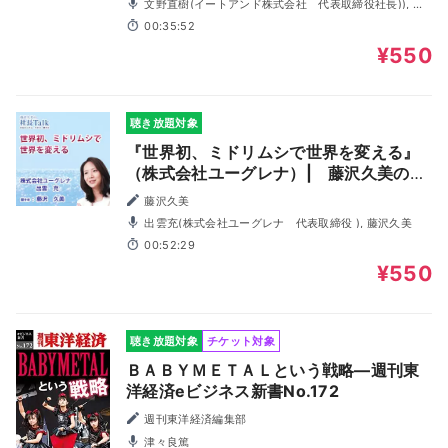
文野直樹(イートアンド株式会社 代表取締役社長)), 藤
沢久美
00:35:52
¥550
聴き放題対象
『世界初、ミドリムシで世界を変える』
（株式会社ユーグレナ）| 藤沢久美の社
長Talk
藤沢久美
出雲充(株式会社ユーグレナ 代表取締役 ), 藤沢久美
00:52:29
¥550
聴き放題対象
チケット対象
ＢＡＢＹＭＥＴＡＬという戦略―週刊東
洋経済eビジネス新書No.172
週刊東洋経済編集部
津々良篤