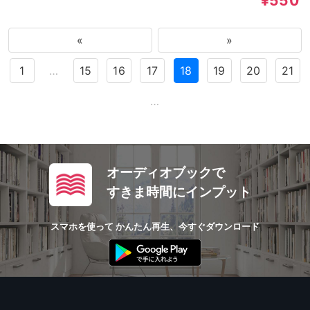
¥550
«
»
1
…
15
16
17
18
19
20
21
…
オーディオブックで
すきま時間にインプット
スマホを使って かんたん再生、今すぐダウンロード