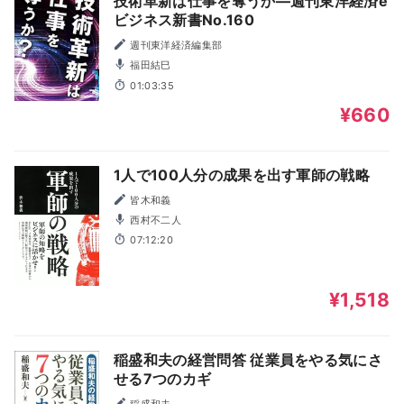
技術革新は仕事を奪うか―週刊東洋経済e
ビジネス新書No.160
週刊東洋経済編集部
福田結巳
01:03:35
¥660
1人で100人分の成果を出す軍師の戦略
皆木和義
西村不二人
07:12:20
¥1,518
稲盛和夫の経営問答 従業員をやる気にさ
せる7つのカギ