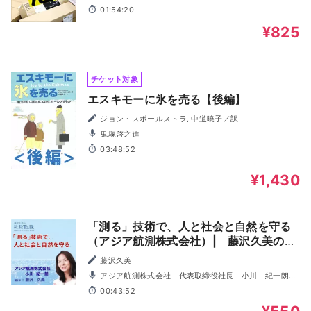
01:54:20
¥825
チケット対象
エスキモーに氷を売る【後編】
ジョン・スポールストラ, 中道暁子／訳
鬼塚啓之進
03:48:52
¥1,430
「測る」技術で、人と社会と自然を守る
（アジア航測株式会社）| 藤沢久美の社
長Talk
藤沢久美
アジア航測株式会社 代表取締役社長 小川 紀一朗さ
ん, 藤沢久美
00:43:52