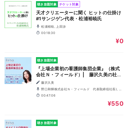
聴き放題対象
チケット対象
天才クリエーターに聞く ヒットの仕掛け
#1サンジゲン代表・松浦裕暁氏
松浦裕暁, 上田渉
00:18:30
¥0
聴き放題対象
『上場企業初の看護師集団企業』（株式
会社Ｎ・フィールド）| 藤沢久美の社長
Talk
藤沢久美
野口和輝株式会社Ｎ・フィールド 代表取締役社長), 藤
沢久美
00:47:06
¥550
聴き放題対象