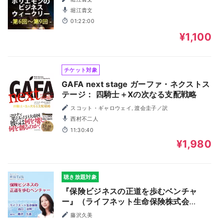
堀江貴文
01:22:00
¥1,100
チケット対象
GAFA next stage ガーファ・ネクストス
テージ： 四騎士＋Xの次なる支配戦略
スコット・ギャロウェイ, 渡会圭子／訳
西村不二人
11:30:40
¥1,980
聴き放題対象
『保険ビジネスの正道を歩むベンチャ
ー』（ライフネット生命保険株式会
社）| 藤沢久美の社長Talk
藤沢久美