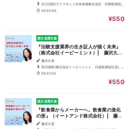
出口治明(ライフネット生命保険株式会社 代表取締役社
長), 藤沢久美
00:50:56
¥550
聴き放題対象
『治験支援業界の生き証人が描く未来』
（株式会社イーピーミント）| 藤沢久美
の社長Talk
藤沢久美
田代伸郎(株式会社イーピーミント 代表取締役社長), 藤
沢久美
00:47:00
¥550
聴き放題対象
『飲食業からメーカーへ。飲食業の進化
の形』（イートアンド株式会社）| 藤沢
久美の社長Talk
藤沢久美