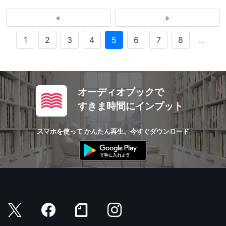
«
»
1
2
3
4
5
6
7
8
…
オーディオブックで
すきま時間にインプット
スマホを使って かんたん再生、今すぐダウンロード