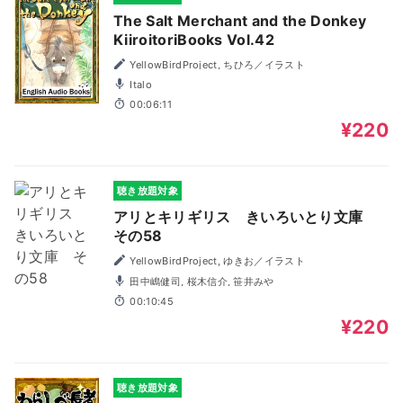
The Salt Merchant and the Donkey
KiiroitoriBooks Vol.42
YellowBirdProject, ちひろ／イラスト
Italo
00:06:11
¥220
聴き放題対象
アリとキリギリス きいろいとり文庫
その58
YellowBirdProject, ゆきお／イラスト
田中嶋健司, 桜木信介, 笹井みや
00:10:45
¥220
聴き放題対象