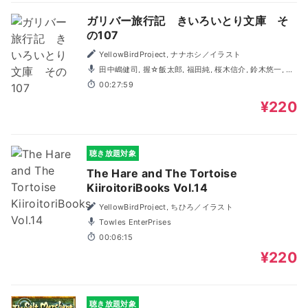
ガリバー旅行記 きいろいとり文庫 そ
の107
YellowBirdProject, ナナホシ／イラスト
田中嶋健司, 握☆飯太郎, 福田純, 桜木信介, 鈴木悠一, 萩
原ゆい, 笹井みや, Ami, 柘榴石
00:27:59
¥220
聴き放題対象
The Hare and The Tortoise
KiiroitoriBooks Vol.14
YellowBirdProject, ちひろ／イラスト
Towles EnterPrises
00:06:15
¥220
聴き放題対象