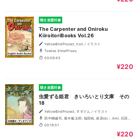
聴き放題対象
The Carpenter and Oniroku
KiiroitoriBooks Vol.26
YellowBirdProject, hori／イラスト
Towles EnterPrises
00:09:43
¥220
聴き放題対象
虫愛ずる姫君 きいろいとり文庫 その
18
YellowBirdProject, すずどん／イラスト
田中嶋健司, 握☆飯太郎, 福田純, 萩原ゆい, Ami, 石田絵
梨
00:16:51
¥220