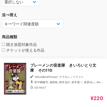
並べ替え
商品種類
聴き放題対象作品
チケットが使える作品
ブレーメンの音楽隊 きいろいとり文
庫 その110
YellowBirdProject, ナナホシ／イラスト
田中嶋健司, 福田純, 桜木信介, 鈴木悠一, 萩原ゆい, Ami,
柘榴石
00:19:07
¥220