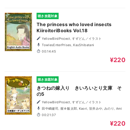
聴き放題対象
The princess who loved insects
KiiroitoriBooks Vol.18
YellowBirdProject, すずどん／イラスト
TowlesEnterPrises, KayShibatani
00:14:45
¥220
聴き放題対象
きつねの嫁入り きいろいとり文庫 そ
の5
YellowBirdProject, すずどん／イラスト
田中嶋健司, 握☆飯太郎, Kaori, 笹井みや, みのり, Ami
00:21:37
¥220