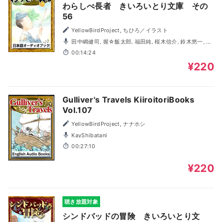
わらしべ長者 きいろいとり文庫 その
56
YellowBirdProject, ちひろ／イラスト
田中嶋健司, 握☆飯太郎, 福田純, 桜木信介, 鈴木悠一, 笹
井みや, みのり
00:14:24
¥220
Gulliver's Travels KiiroitoriBooks
Vol.107
YellowBirdProject, ナナホシ
KayShibatani
00:27:10
¥220
聴き放題対象
シンドバッドの冒険 きいろいとり文