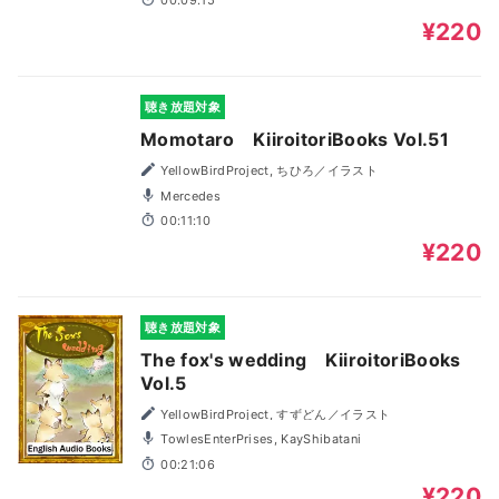
¥220
聴き放題対象
Momotaro KiiroitoriBooks Vol.51
YellowBirdProject, ちひろ／イラスト
Mercedes
00:11:10
¥220
聴き放題対象
The fox's wedding KiiroitoriBooks
Vol.5
YellowBirdProject, すずどん／イラスト
TowlesEnterPrises, KayShibatani
00:21:06
¥220