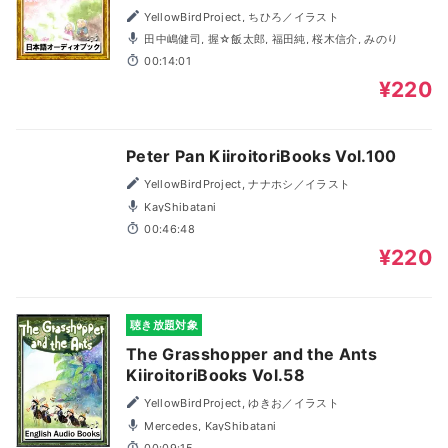
YellowBirdProject, ちひろ／イラスト
田中嶋健司, 握☆飯太郎, 福田純, 桜木信介, みのり
00:14:01
¥220
Peter Pan KiiroitoriBooks Vol.100
YellowBirdProject, ナナホシ／イラスト
KayShibatani
00:46:48
¥220
聴き放題対象
The Grasshopper and the Ants
KiiroitoriBooks Vol.58
YellowBirdProject, ゆきお／イラスト
Mercedes, KayShibatani
00:09:15