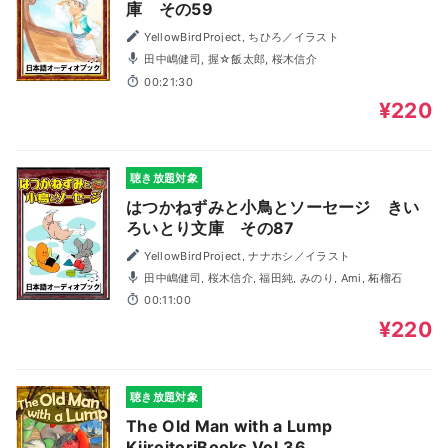
庫 その59
YellowBirdProject, ちひろ／イラスト
田中嶋健司, 握☆飯太郎, 桜木信介
00:21:30
¥220
聴き放題対象
はつかねずみと小鳥とソーセージ きい
ろいとり文庫 その87
YellowBirdProject, ナナホシ／イラスト
田中嶋健司, 桜木信介, 福田純, みのり, Ami, 柘榴石
00:11:00
¥220
聴き放題対象
The Old Man with a Lump
KiiroitoriBooks Vol.36