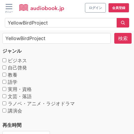
ログイン
会員登録
検索
ジャンル
ビジネス
自己啓発
教養
語学
実用・資格
文芸・落語
ラノベ・アニメ・ラジオドラマ
講演会
再生時間