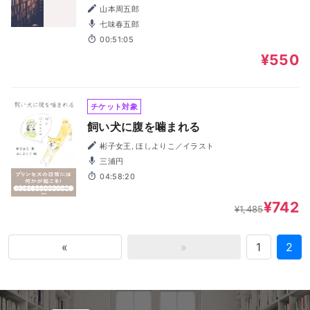
山本周五郎
七味春五郎
00:51:05
¥550
チケット対象
飼い犬に腹を噛まれる
彬子女王, ほしよりこ／イラスト
三浦円
04:58:20
¥742
¥1,485
«
»
1
2