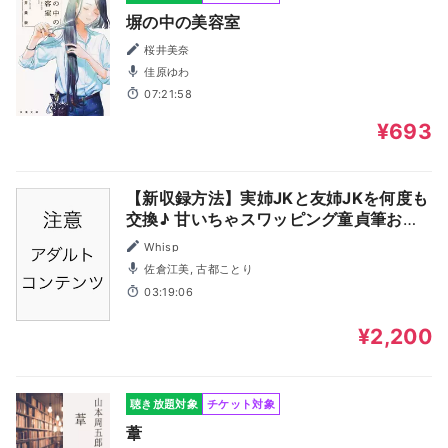
塀の中の美容室
桜井美奈
佳原ゆわ
07:21:58
¥693
【新収録方法】実姉JKと友姉JKを何度も
交換♪ 甘いちゃスワッピング童貞筆おろ
し♪【ダブルヘッドフォーリー】
Whisp
佐倉江美, 古都ことり
03:19:06
¥2,200
聴き放題対象
チケット対象
葦