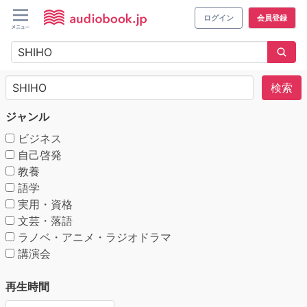
ログイン
会員登録
検索
ジャンル
ビジネス
自己啓発
教養
語学
実用・資格
文芸・落語
ラノベ・アニメ・ラジオドラマ
講演会
再生時間