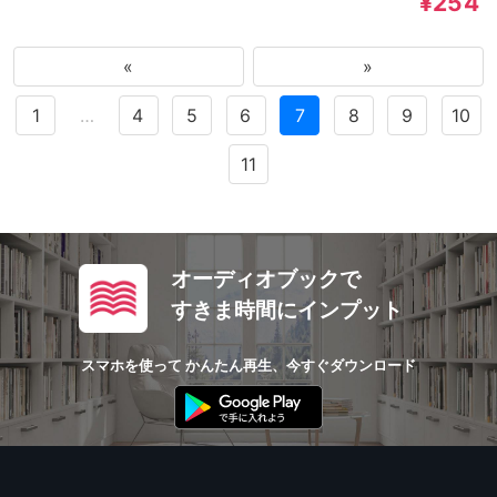
¥254
«
»
1
…
4
5
6
7
8
9
10
11
オーディオブックで
すきま時間にインプット
スマホを使って かんたん再生、今すぐダウンロード