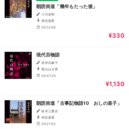
朗読街道「幾年もたった後」
小川未明
神定遥香
00:12:56
¥330
現代百物語
岩井志麻子
梶山はる香
05:47:25
¥1,130
朗読街道「古事記物語10 おしの皇子」
鈴木三重吉
神定遥香
00:21:52