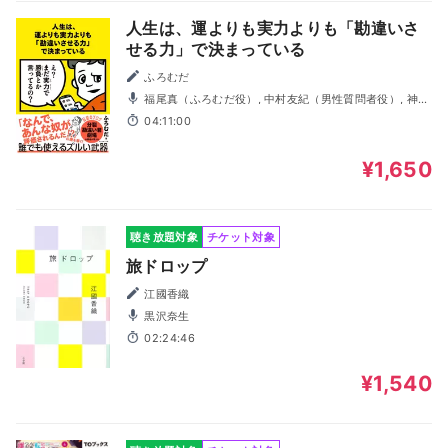
人生は、運よりも実力よりも「勘違いさ
せる力」で決まっている
ふろむだ
福尾真（ふろむだ役）, 中村友紀（男性質問者役）, 神楽
坂素子（女性質問者役）
04:11:00
¥1,650
聴き放題対象
チケット対象
旅ドロップ
江國香織
黒沢奈生
02:24:46
¥1,540