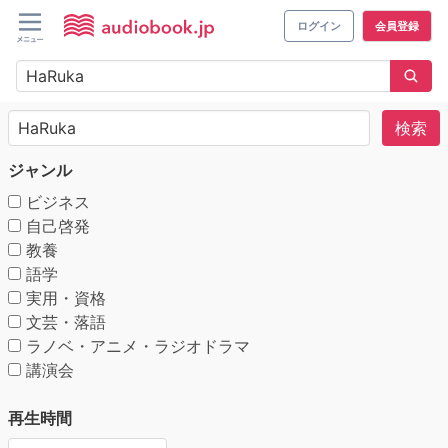
ログイン
会員登録
検索
ジャンル
ビジネス
自己啓発
教養
語学
実用・資格
文芸・落語
ラノベ・アニメ・ラジオドラマ
講演会
再生時間