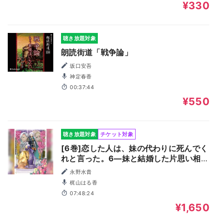
¥330
聴き放題対象
朗読街道「戦争論」
坂口安吾
神定春香
00:37:44
¥550
聴き放題対象
チケット対象
[6巻]恋した人は、妹の代わりに死んでく
れと言った。6―妹と結婚した片思い相手
がなぜ今さら私のもとに？と思ったら―
永野水貴
梶山はる香
07:48:24
¥1,650