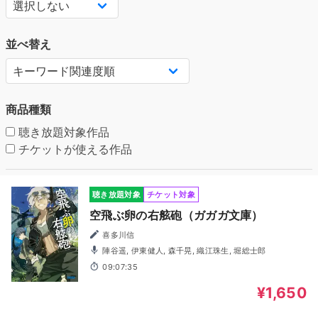
並べ替え
商品種類
聴き放題対象作品
チケットが使える作品
聴き放題対象
チケット対象
空飛ぶ卵の右舷砲（ガガガ文庫）
喜多川信
陣谷遥, 伊東健人, 森千晃, 織江珠生, 堀総士郎
09:07:35
¥1,650