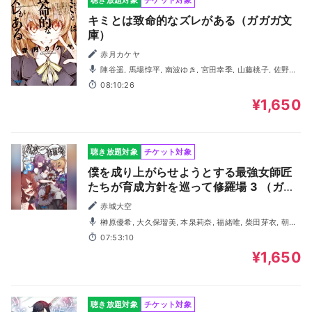
キミとは致命的なズレがある（ガガガ文
庫）
赤月カケヤ
陣谷遥, 馬場惇平, 南波ゆき, 宮田幸季, 山藤桃子, 佐野愛,
伏見はる香, 岡本幸輔
08:10:26
¥1,650
聴き放題対象
チケット対象
僕を成り上がらせようとする最強女師匠
たちが育成方針を巡って修羅場 3 （ガガ
ガ文庫）
赤城大空
榊原優希, 大久保瑠美, 本泉莉奈, 福緒唯, 柴田芽衣, 朝日
奈丸佳, 厚木那奈美, 関山美沙紀, 鷲﨑優一郎, 櫻台遼己
07:53:10
¥1,650
聴き放題対象
チケット対象