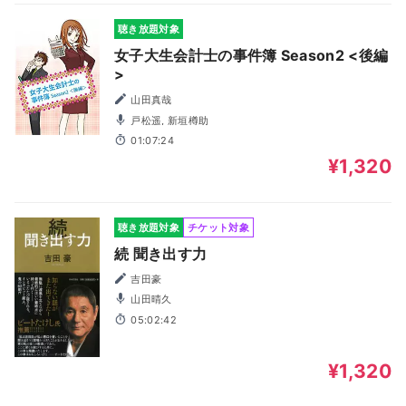
聴き放題対象
女子大生会計士の事件簿 Season2 <後編
>
山田真哉
戸松遥, 新垣樽助
01:07:24
¥1,320
聴き放題対象
チケット対象
続 聞き出す力
吉田豪
山田晴久
05:02:42
¥1,320