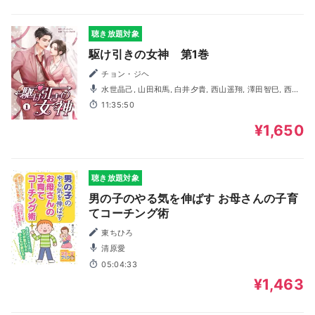
聴き放題対象
駆け引きの女神 第1巻
チョン・ジヘ
水世晶己, 山田和馬, 白井夕貴, 西山遥翔, 澤田智巳, 西条
拓也
11:35:50
¥1,650
聴き放題対象
男の子のやる気を伸ばす お母さんの子育
てコーチング術
東ちひろ
清原愛
05:04:33
¥1,463