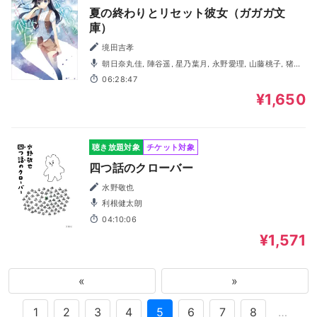
夏の終わりとリセット彼女（ガガガ文
庫）
境田吉孝
朝日奈丸佳, 陣谷遥, 星乃葉月, 永野愛理, 山藤桃子, 猪股
速十
06:28:47
¥1,650
聴き放題対象
チケット対象
四つ話のクローバー
水野敬也
利根健太朗
04:10:06
¥1,571
«
»
1
2
3
4
5
6
7
8
…