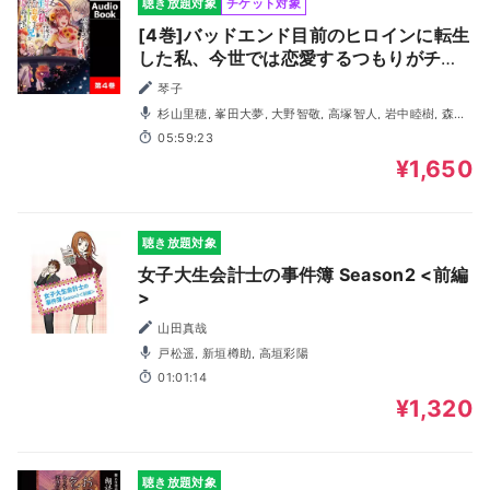
聴き放題対象
チケット対象
[4巻]バッドエンド目前のヒロインに転生
した私、今世では恋愛するつもりがチー
トな兄が離してくれません！？4
琴子
杉山里穂, 峯田大夢, 大野智敬, 高塚智人, 岩中睦樹, 森田
涼花, 春川芽生, 小川一樹, 中村桜, 遥りさ
05:59:23
¥1,650
聴き放題対象
女子大生会計士の事件簿 Season2 <前編
>
山田真哉
戸松遥, 新垣樽助, 高垣彩陽
01:01:14
¥1,320
聴き放題対象