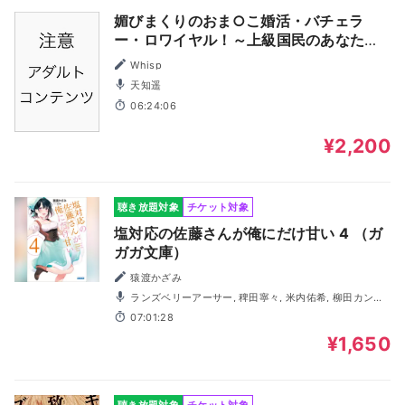
媚びまくりのおま○こ婚活・バチェラ
ー・ロワイヤル！～上級国民のあなた
は、嫁もおま○こも選び放題♪～
Whisp
天知遥
06:24:06
¥2,200
聴き放題対象
チケット対象
塩対応の佐藤さんが俺にだけ甘い 4 （ガ
ガガ文庫）
猿渡かざみ
ランズベリーアーサー, 稗田寧々, 米内佑希, 柳田カンナ,
小田切優衣, 藤井隼, 小田柿悠太, 山本真綺, 池田百々香, 三波
07:01:28
春香
¥1,650
聴き放題対象
チケット対象