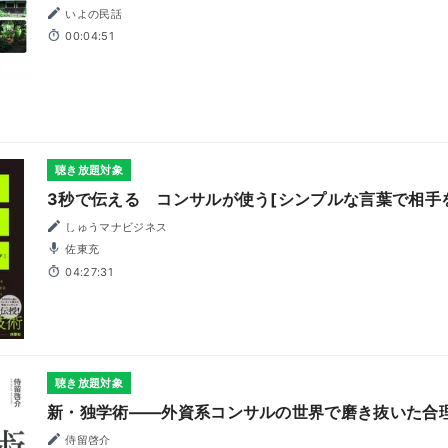
いよの民話
00:04:51
聴き放題対象
3秒で伝える コンサルが使う[シンプルな言葉で相手
しゅうマナビジネス
佐東充
04:27:31
聴き放題対象
新・独学術――外資系コンサルの世界で磨き抜いた合
侍留啓介