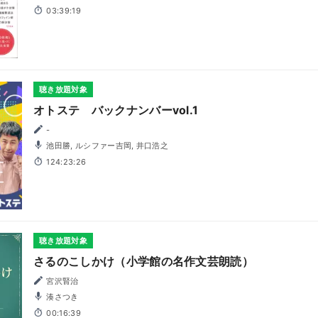
03:39:19
聴き放題対象
オトステ バックナンバーvol.1
-
池田勝, ルシファー吉岡, 井口浩之
124:23:26
聴き放題対象
さるのこしかけ（小学館の名作文芸朗読）
宮沢賢治
湊さつき
00:16:39