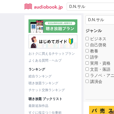
ジャンル
ビジネス
自己啓発
教養
おトクに買えるチケットプラン
語学
よくある質問・ヘルプ
実用・資格
文芸・落語
ランキング
ラノベ・アニ
総合ランキング
講演会
聴き放題ランキング
チケット交換ランキング
聴き放題 ブックリスト
最新追加作品
すぐに役立つ！仕事術