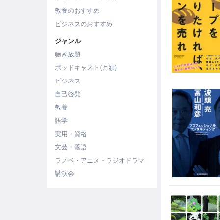
教養のおすすめ
ビジネスのおすすめ
ジャンル
聴き放題
ポッドキャスト(月額)
ビジネス
自己啓発
教養
語学
実用・資格
文芸・落語
ラノベ・アニメ・ラジオドラマ
講演会