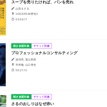
スープを売りたければ、パンを売れ
山田まさる
VOICEPEAK男性2
03:04:17
聴き放題対象
チケット対象
プロフェッショナルコンサルティング
波頭亮, 冨山和彦
市村徹, 山口孝史
05:21:13
聴き放題対象
チケット対象
さるのおしりはなぜ赤い