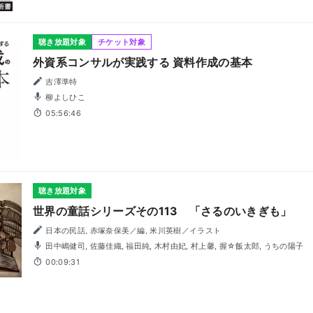
聴き放題対象
チケット対象
外資系コンサルが実践する 資料作成の基本
吉澤準特
柳よしひこ
05:56:46
聴き放題対象
世界の童話シリーズその113 「さるのいきぎも」
日本の民話, 赤塚奈保美／編, 米川英樹／イラスト
田中嶋健司, 佐藤佳織, 福田純, 木村由妃, 村上馨, 握☆飯太郎, うちの陽子
00:09:31