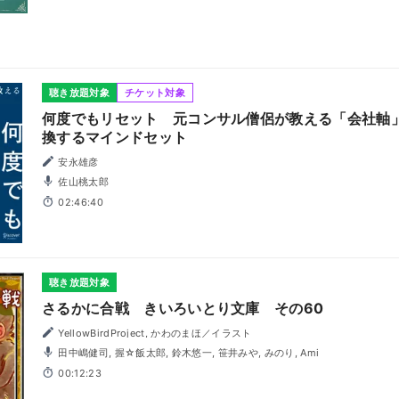
聴き放題対象
チケット対象
何度でもリセット 元コンサル僧侶が教える「会社軸
換するマインドセット
安永雄彦
佐山桃太郎
02:46:40
聴き放題対象
さるかに合戦 きいろいとり文庫 その60
YellowBirdProject, かわのまほ／イラスト
田中嶋健司, 握☆飯太郎, 鈴木悠一, 笹井みや, みのり, Ami
00:12:23