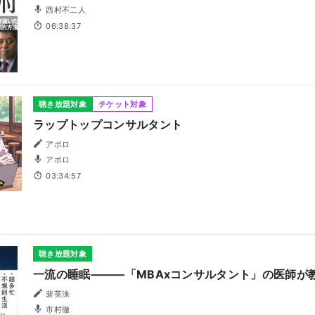
西村不二人
06:38:37
聴き放題対象
チケット対象
ラップトップコンサルタント
アポロ
アポロ
03:34:57
聴き放題対象
一流の睡眠―――「MBAxコンサルタント」の医師が
裴英洙
市村徹