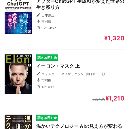
アフターChatGPT 生成AIが変えた世界の
生き残り方
山本康正
市村徹
02:53:57
¥1,320
聴き放題対象
イーロン・マスク 上
ウォルター・アイザックソン, 井口耕二／訳
市村徹
13:14:17
¥1,210
¥2,420
聴き放題対象
温かいテクノロジー AIの見え方が変わる