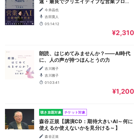
速・最良でクリエイティブな営業プロセ
ス
今井晶也
吉田寛人
05:14:12
¥2,310
朗読、はじめてみませんか？――AI時代
に、人の声が持つほんとうの力
吉川雅子
吉川雅子
01:03:41
¥1,200
聴き放題対象
チケット対象
森谷正規【講演CD：期待大きいAI～何に
使えるか使えないかを見分ける～】
森谷正規