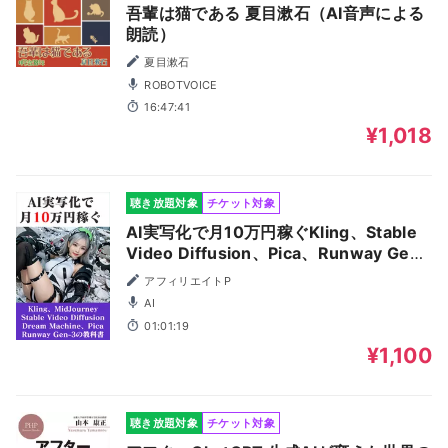
吾輩は猫である 夏目漱石（AI音声による
朗読）
夏目漱石
ROBOTVOICE
16:47:41
¥1,018
聴き放題対象
チケット対象
AI実写化で月10万円稼ぐKling、Stable
Video Diffusion、Pica、Runway Gen-
3、MidJourney、Dream Machine
アフィリエイトP
AI
01:01:19
¥1,100
聴き放題対象
チケット対象