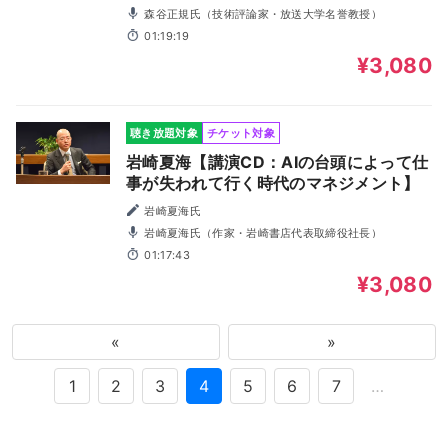
森谷正規氏（技術評論家・放送大学名誉教授）
01:19:19
¥3,080
聴き放題対象
チケット対象
岩崎夏海【講演CD：AIの台頭によって仕
事が失われて行く時代のマネジメント】
岩崎夏海氏
岩崎夏海氏（作家・岩崎書店代表取締役社長）
01:17:43
¥3,080
«
»
1
2
3
4
5
6
7
…