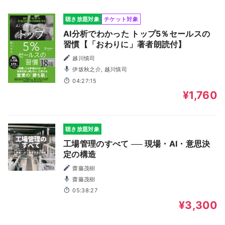
聴き放題対象
チケット対象
AI分析でわかった トップ5％セールスの
習慣【「おわりに」著者朗読付】
越川慎司
伊坂秋之介, 越川慎司
04:27:15
¥1,760
聴き放題対象
工場管理のすべて ── 現場・AI・意思決
定の構造
齋藤茂樹
齋藤茂樹
05:38:27
¥3,300