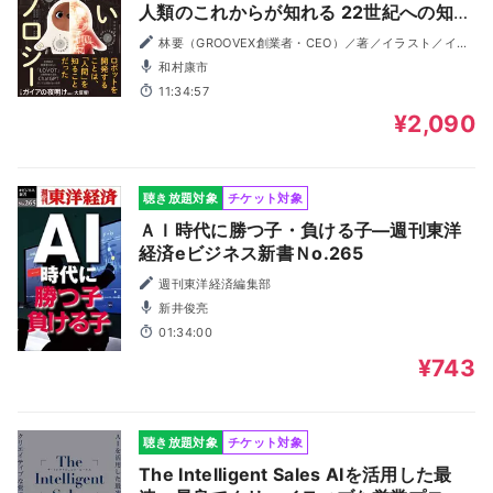
人類のこれからが知れる 22世紀への知的
冒険
林要（GROOVEX創業者・CEO）／著／イラスト／イラ
スト, 根津孝太／イラスト
和村康市
11:34:57
¥2,090
聴き放題対象
チケット対象
ＡＩ時代に勝つ子・負ける子―週刊東洋
経済eビジネス新書Ｎo.265
週刊東洋経済編集部
新井俊亮
01:34:00
¥743
聴き放題対象
チケット対象
The Intelligent Sales AIを活用した最