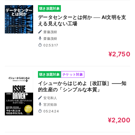
聴き放題対象
データセンターとは何か ── AI文明を支
える見えない工場
齋藤茂樹
齋藤茂樹
02:53:17
¥2,750
聴き放題対象
チケット対象
イシューからはじめよ［改訂版］――知
的生産の「シンプルな本質」
安宅和人
宮沢拓弥
05:24:24
¥2,200