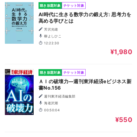
聴き放題対象
チケット対象
AI時代に生きる数学力の鍛え方: 思考力を
高める学びとは
芳沢光雄
柳よしひこ
12:22:30
¥1,980
聴き放題対象
チケット対象
ＡＩの破壊力―週刊東洋経済eビジネス新
書No.156
週刊東洋経済編集部
海老沢潮
00:50:04
¥550