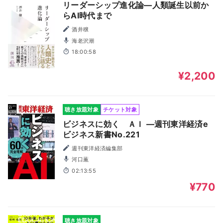
リーダーシップ進化論―人類誕生以前か
らAI時代まで
酒井穣
海老沢潮
18:00:58
¥2,200
聴き放題対象
チケット対象
ビジネスに効く ＡＩ ―週刊東洋経済e
ビジネス新書No.221
週刊東洋経済編集部
河口薫
02:13:55
¥770
聴き放題対象