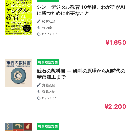
シン・デジタル教育 10年後、わが子がAI
に勝つために必要なこと
松林弘治
竹内圭
04:48:37
¥1,650
聴き放題対象
砥石の教科書 ― 研削の原理からAI時代の
精密加工まで
齋藤茂樹
齋藤茂樹
03:23:51
¥2,200
聴き放題対象